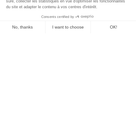
sûre, collecter les statistiques en vue d'optimiser les fonctionnalités
du site et adapter le contenu à vos centres d'intérêt.
Consents certified by
No, thanks
I want to choose
OK!
Axeptio consent
Consent Management Platform: Personalize Your Options
Our platform empowers you to tailor and manage your privacy se
Vous redécouvrir à la
Toussuire
Réserver un séjour
Venir à la Toussuire