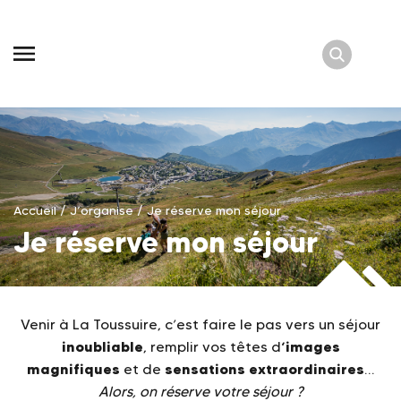
Skip
to
content
Accueil
/
J’organise
/
Je réserve mon séjour
Je réserve mon séjour
Venir à La Toussuire, c’est faire le pas vers un séjour
inoubliable
‘images
, remplir vos têtes d
magnifiques
sensations extraordinaires
et de
…
Alors, on réserve votre séjour ?