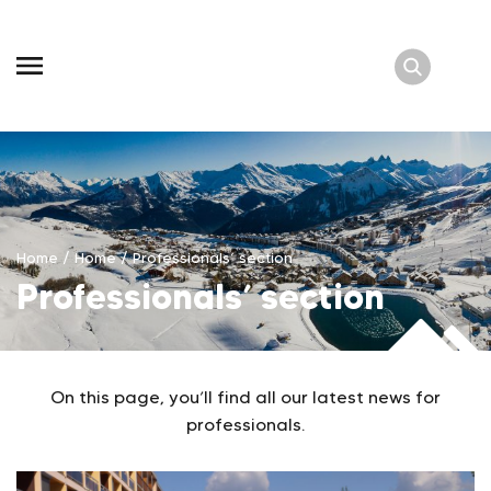
Skip
to
content
Home
/
Home
/
Professionals’ section
Professionals’ section
On this page, you’ll find all our latest news for
professionals.