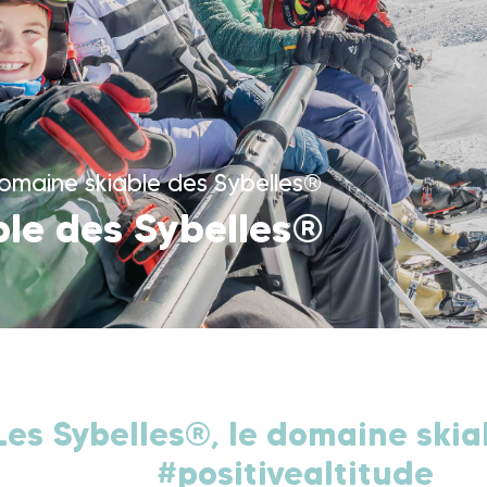
omaine skiable des Sybelles®
le des Sybelles®
Les Sybelles®, le domaine skia
#positivealtitude