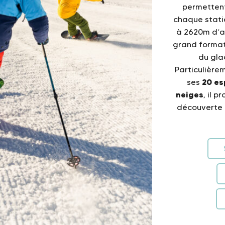
permetten
chaque stati
à 2620m d’al
grand format
du gla
Particulière
20 es
ses
neiges
, il 
découverte 