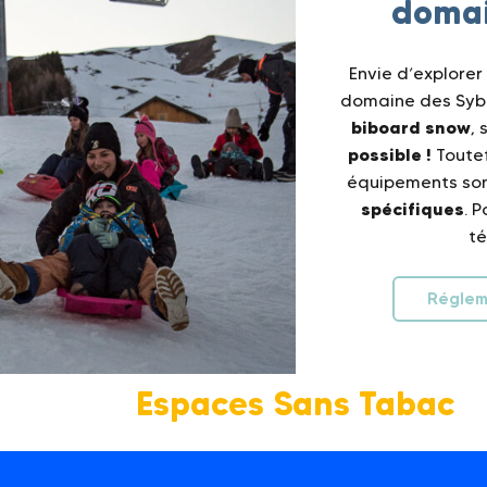
domai
Envie d’explorer
domaine des Syb
biboard snow
,
possible !
Toutef
équipements son
spécifiques
. 
té
Réglem
Espaces Sans Tabac