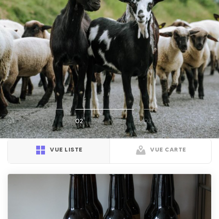
01
02
03
VUE LISTE
VUE CARTE