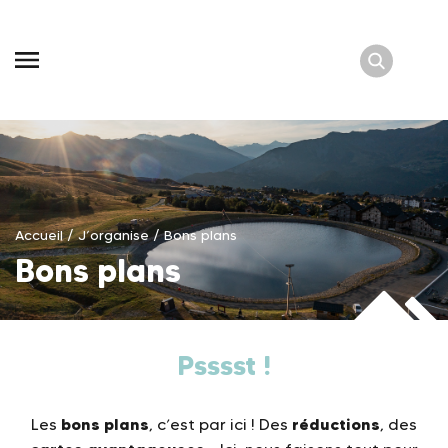
Skip
to
content
Accueil
/
J’organise
/
Bons plans
Bons plans
Psssst !
bons plans
réductions
Les
, c’est par ici ! Des
, des