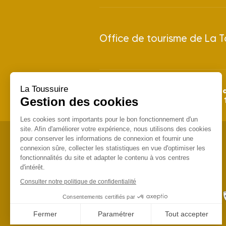
Office de tourisme de La T
La Toussuire
28 juin 
Saison Été 2026 : du
Gestion des cookies
Saison Hiver 2026/2027 : du
Les cookies sont importants pour le bon fonctionnement d'un
site. Afin d'améliorer votre expérience, nous utilisons des cookies
pour conserver les informations de connexion et fournir une
connexion sûre, collecter les statistiques en vue d'optimiser les
fonctionnalités du site et adapter le contenu à vos centres
d'intérêt.
Consulter notre politique de confidentialité
Consentements certifiés par
Fermer
Paramétrer
Tout accepter