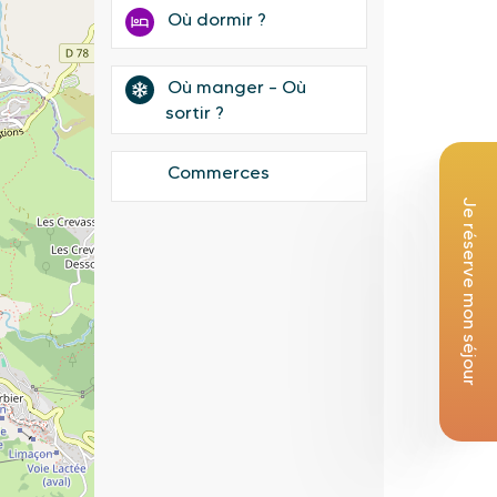
Où dormir ?
Où manger – Où
sortir ?
Commerces
Je réserve mon séjour