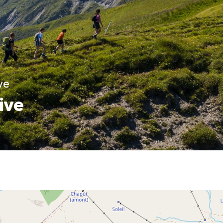
ve
ive