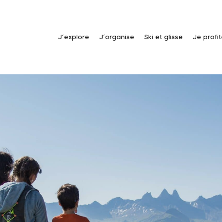
J’explore
J’organise
Ski et glisse
Je profi