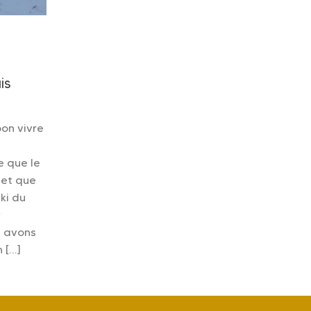
is
bon vivre
e que le
 et que
ki du
r
s avons
n […]