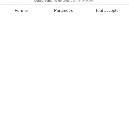
Consentements certifiés par
Fermer
Paramétrer
Tout accepter
Axeptio consent
Plateforme de Gestion du Consentement : Personnalisez vos O
Notre plateforme vous permet d'adapter et de gérer vos paramètr