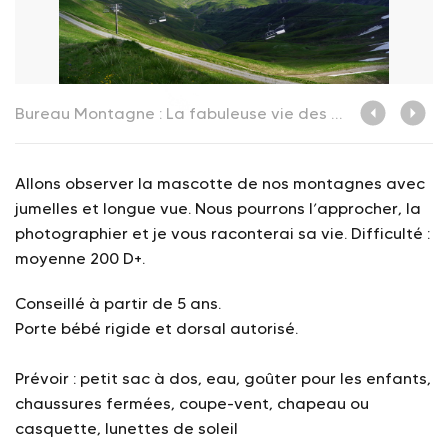
Bureau Montagne : La fabuleuse vie des Marmottes
L
Allons observer la mascotte de nos montagnes avec
jumelles et longue vue. Nous pourrons l’approcher, la
photographier et je vous raconterai sa vie. Difficulté :
moyenne 200 D+.
Conseillé à partir de 5 ans.
Porte bébé rigide et dorsal autorisé.
Prévoir : petit sac à dos, eau, goûter pour les enfants,
chaussures fermées, coupe-vent, chapeau ou
casquette, lunettes de soleil