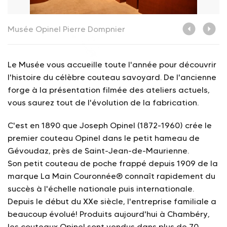
Musée Opinel
Pierre Dompnier
M
Le Musée vous accueille toute l'année pour découvrir
l'histoire du célèbre couteau savoyard. De l'ancienne
forge à la présentation filmée des ateliers actuels,
vous saurez tout de l'évolution de la fabrication.
C'est en 1890 que Joseph Opinel (1872-1960) crée le
premier couteau Opinel dans le petit hameau de
Gévoudaz, près de Saint-Jean-de-Maurienne.
Son petit couteau de poche frappé depuis 1909 de la
marque La Main Couronnée® connaît rapidement du
succès à l'échelle nationale puis internationale.
Depuis le début du XXe siècle, l'entreprise familiale a
beaucoup évolué! Produits aujourd'hui à Chambéry,
les couteaux Opinel sont vendus dans plus de 70