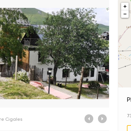
+
−
P
7
ire
Cigales
Minigolf