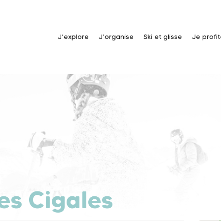
J’explore
J’organise
Ski et glisse
Je profi
des Cigales