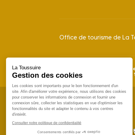
Office de tourisme de La T
La Toussuire
28 juin 
Saison Été 2026 : du
Gestion des cookies
Saison Hiver 2026/2027 : du
Les cookies sont importants pour le bon fonctionnement d'un
site. Afin d'améliorer votre expérience, nous utilisons des cookies
pour conserver les informations de connexion et fournir une
connexion sûre, collecter les statistiques en vue d'optimiser les
fonctionnalités du site et adapter le contenu à vos centres
d'intérêt.
Consulter notre politique de confidentialité
Consentements certifiés par