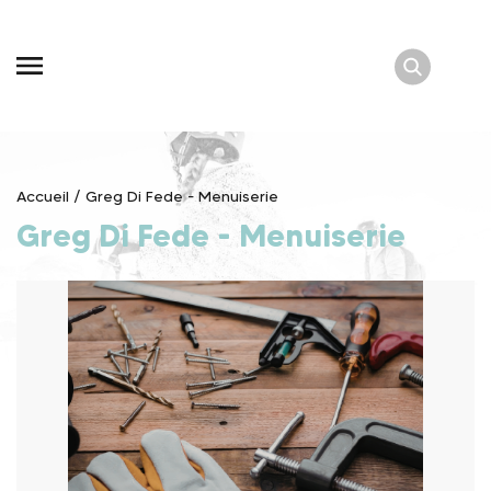
Skip
to
content
Accueil
/
Greg Di Fede - Menuiserie
Greg Di Fede - Menuiserie