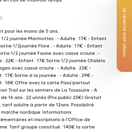
Je réserve mon séjour
s
it pour les moins de 5 ans.
e 1/2 journée Marmottes :
- Adulte : 17€
- Enfant
Sortie 1/2journée Flore :
- Adulte : 17€
- Enfant :
ortie 1/2 journée Faune avec casse croute :
-
e : 22€
- Enfant : 17€
Sortie 1/2 journée Chalets
ages avec casse croute :
- Adulte : 22€
-
 : 17€
Sortie à la journée :
- Adulte : 29€
-
t : 18€
Offre avec la carte Pass'partout
tion Trail sur les sentiers de La Toussuire
- A
 de 16 ans : 22 unités (Prix public 25€)
Gratuit
, tarif adulte à partir de 12ans.
Possibilité
e marche nordique.
Informations
émentaires et inscriptions à l'Office de
sme.
Tarif groupe constitué :
140€ la sortie