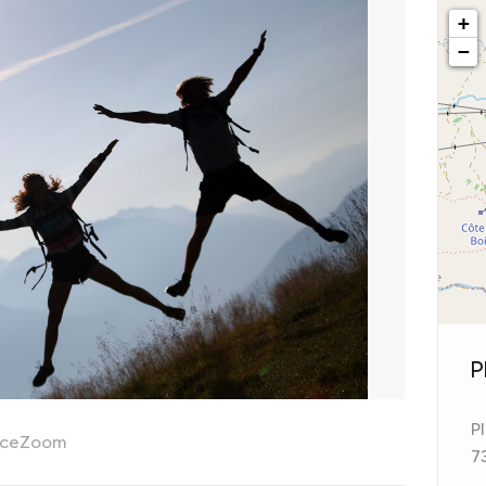
+
−
P
P
ceZoom
7