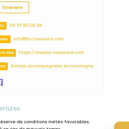
Itinéraire
04 79 83 06 06
TÉL
info@la-toussuire.com
EMAIL
https://www.la-toussuire.com
SITE WEB
Sorties accompagnées en montagne
DOC
ertures
réserve de conditions météo favorables.
é en cas de mauvais temps.