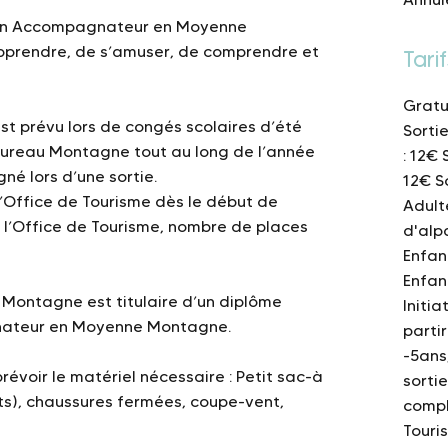
 un Accompagnateur en Moyenne
pprendre, de s’amuser, de comprendre et
Tarif
Gratu
 prévu lors de congés scolaires d’été
Sorti
Bureau Montagne tout au long de l’année
: 12€
né lors d’une sortie.
12€
S
’Office de Tourisme dès le début de
Adult
 à l’Office de Tourisme, nombre de places
d'alp
Enfant
Enfan
ontagne est titulaire d’un diplôme
Initia
nateur en Moyenne Montagne.
partir
-5ans
évoir le matériel nécessaire : Petit sac-à
sorti
nts), chaussures fermées, coupe-vent,
compl
Touri