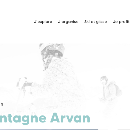
J’explore
J’organise
Ski et glisse
Je profi
an
ntagne Arvan