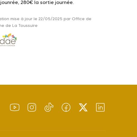
jounrée,
280€ la sortie journée.
ation mise à jour le 22/05/2025 par Office de
me de La Toussuire