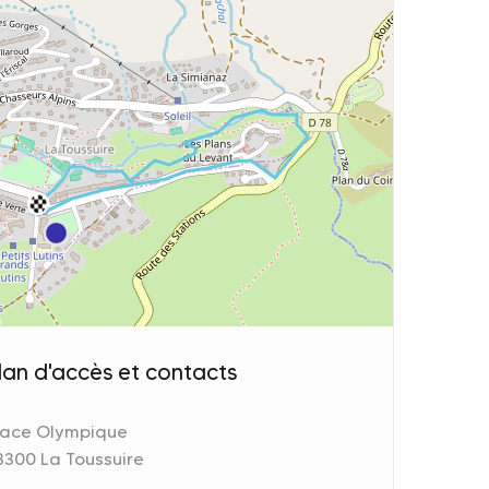
lan d'accès et contacts
lace Olympique
u fil de l'eau @LaToussuire
OT
3300 La Toussuire