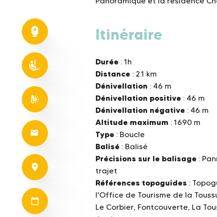
Panoramique et la résidence Ch
Itinéraire
Durée
: 1h
Distance
: 2.1 km
Dénivellation
: 46 m
Dénivellation positive
: 46 m
Dénivellation négative
: 46 m
Altitude maximum
: 1690 m
Type
: Boucle
Balisé
: Balisé
Précisions sur le balisage
: Pan
trajet
Références topoguides
: Topog
l'Office de Tourisme de la Touss
Le Corbier, Fontcouverte, La Tou