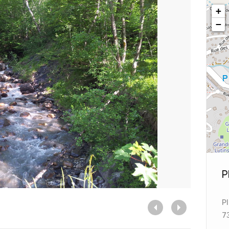
+
−
P
P
Sentier a
7