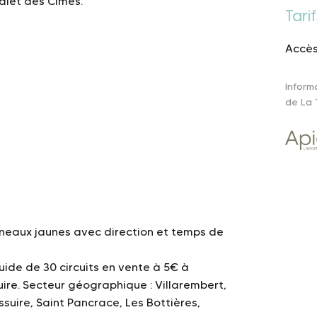
alet des Cîmes.
Tarif
Accès 
Inform
de La 
neaux jaunes avec direction et temps de
uide de 30 circuits en vente à 5€ à
uire. Secteur géographique : Villarembert,
ssuire, Saint Pancrace, Les Bottières,