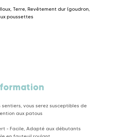
illoux, Terre, Revêtement dur (goudron,
aux poussettes
formation
es sentiers, vous serez susceptibles de
tention aux patous
rt - Facile, Adapté aux débutants
le en fauteuil roulant