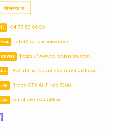
Itinéraire
04 79 83 06 06
TÉL
info@la-toussuire.com
EMAIL
https://www.la-toussuire.com
SITE WEB
Plan de la randonnée Au Fil de l'eau
DOC
Tracé GPX Au Fil de l'Eau
PLAN
Au Fil de l'Eau Cirkwi
PLAN