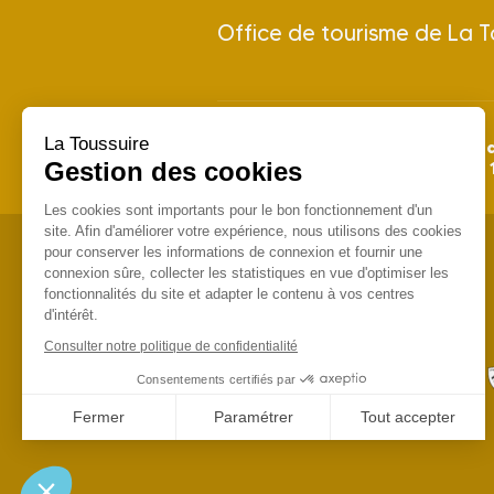
Office de tourisme de La T
La Toussuire
28 juin 
Saison Été 2026 : du
Gestion des cookies
Saison Hiver 2026/2027 : du
Les cookies sont importants pour le bon fonctionnement d'un
site. Afin d'améliorer votre expérience, nous utilisons des cookies
pour conserver les informations de connexion et fournir une
connexion sûre, collecter les statistiques en vue d'optimiser les
fonctionnalités du site et adapter le contenu à vos centres
d'intérêt.
Consulter notre politique de confidentialité
Consentements certifiés par
Fermer
Paramétrer
Tout accepter
Axeptio consent
Plateforme de Gestion du Consentement : Personnalisez vo