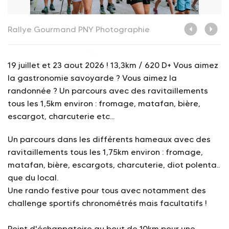
Rallye Gourmand
PNY Photographie
R
19 juillet et 23 aout 2026 ! 13,3km / 620 D+ Vous aimez
la gastronomie savoyarde ? Vous aimez la
randonnée ? Un parcours avec des ravitaillements
tous les 1,5km environ : fromage, matafan, bière,
escargot, charcuterie etc...
Un parcours dans les différents hameaux avec des
ravitaillements tous les 1,75km environ : fromage,
matafan, bière, escargots, charcuterie, diot polenta..
que du local.
Une rando festive pour tous avec notamment des
challenge sportifs chronométrés mais facultatifs !
Point d'échappatoire au bout de 10km pour une