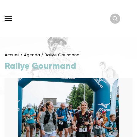
Skip
to
content
Accueil
/
Agenda
/
Rallye Gourmand
Rallye Gourmand