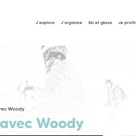
J’explore
J’organise
Ski et glisse
Je profi
avec Woody
 avec Woody