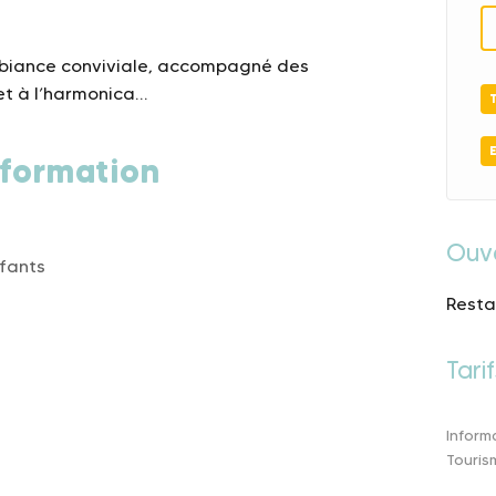
mbiance conviviale, accompagné des
et à l’harmonica…
formation
Ouv
nfants
Resta
Tarif
Inform
Touris