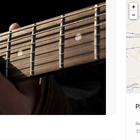
+
−
P
R
7