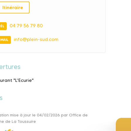
Itinéraire
04 79 56 79 80
TÉL
info@plein-sud.com
EMAIL
ertures
urant "L'Ecurie"
s
ation mise à jour le 04/02/2026 par Office de
me de La Toussuire