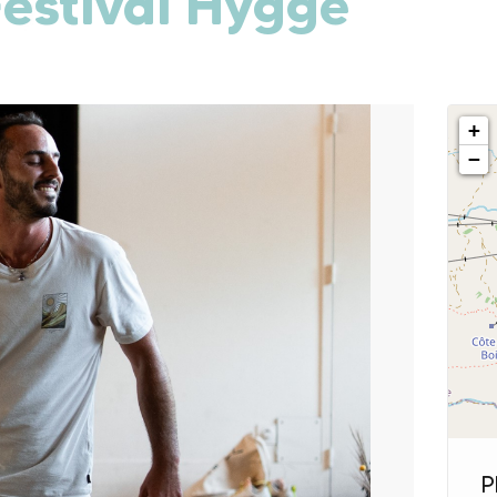
Festival Hygge
+
−
P