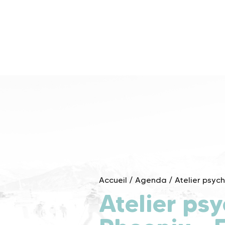
Skip
to
content
Accueil
/
Agenda
/
Atelier psyc
Atelier ps