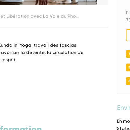
P
Atelier Fascia : Lenteur, Douceur et Libération avec La Voie du Phoenix - HYGGE WINTER_La Toussuire
7
undalini Yoga, travail des fascias,
voriser la détente, la circulation de
-esprit.
Env
En mo
formation
Stati