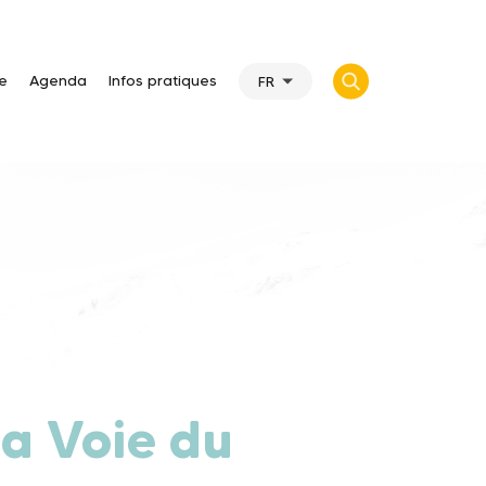
te
Agenda
Infos pratiques
FR
La Voie du