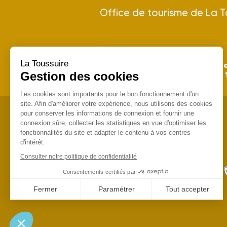
Office de tourisme de La T
La Toussuire
28 juin 
Saison Été 2026 : du
Gestion des cookies
Saison Hiver 2026/2027 : du
Les cookies sont importants pour le bon fonctionnement d'un
site. Afin d'améliorer votre expérience, nous utilisons des cookies
pour conserver les informations de connexion et fournir une
connexion sûre, collecter les statistiques en vue d'optimiser les
fonctionnalités du site et adapter le contenu à vos centres
d'intérêt.
Consulter notre politique de confidentialité
Consentements certifiés par
Fermer
Paramétrer
Tout accepter
Axeptio consent
Plateforme de Gestion du Consentement : Personnalisez vo