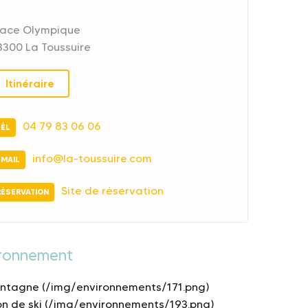
lace Olympique
3300 La Toussuire
Itinéraire
04 79 83 06 06
TÉL
info@la-toussuire.com
EMAIL
Site de réservation
RÉSERVATION
ironnement
ntagne (/img/environnements/171.png)
on de ski (/img/environnements/193.png)