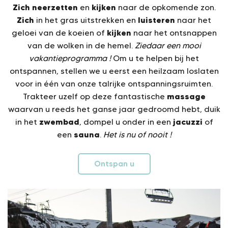
Zich neerzetten
kijken
en
naar de opkomende zon.
Zich
luisteren
in het gras uitstrekken en
naar het
kijken
geloei van de koeien of
naar het ontsnappen
van de wolken in de hemel.
Ziedaar een mooi
vakantieprogramma !
Om u te helpen bij het
ontspannen, stellen we u eerst een heilzaam loslaten
voor in één van onze talrijke ontspanningsruimten.
massage
Trakteer uzelf op deze fantastische
waarvan u reeds het ganse jaar gedroomd hebt, duik
zwembad
jacuzzi
in het
, dompel u onder in een
of
sauna
een
.
Het is nu of nooit !
Ontspan u