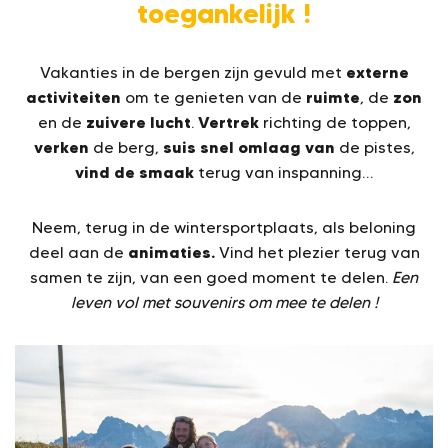
toegankelijk !
externe
Vakanties in de bergen zijn gevuld met
activiteiten
ruimte
zon
om te genieten van de
, de
zuivere lucht
Vertrek
en de
.
richting de toppen,
verken
suis snel omlaag van
de berg,
de pistes,
vind de smaak
terug van inspanning…
Neem, terug in de wintersportplaats, als beloning
animaties.
deel aan de
Vind het plezier terug van
samen te zijn, van een goed moment te delen.
Een
leven vol met souvenirs om mee te delen !