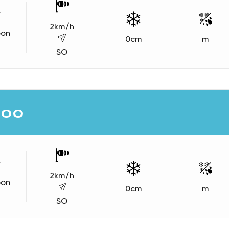
2
km/h
oon
0
cm
m
SO
400
2
km/h
oon
0
cm
m
SO