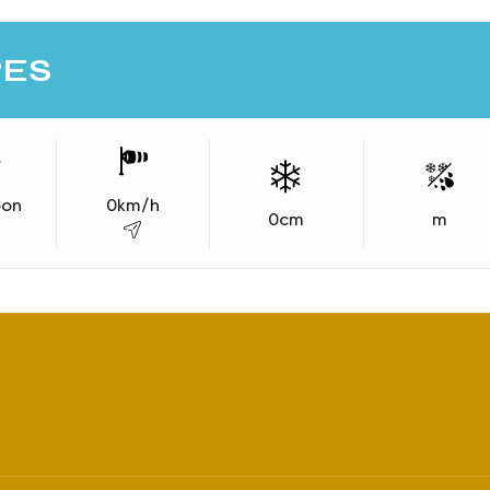
RES
oon
0
km/h
0
cm
m