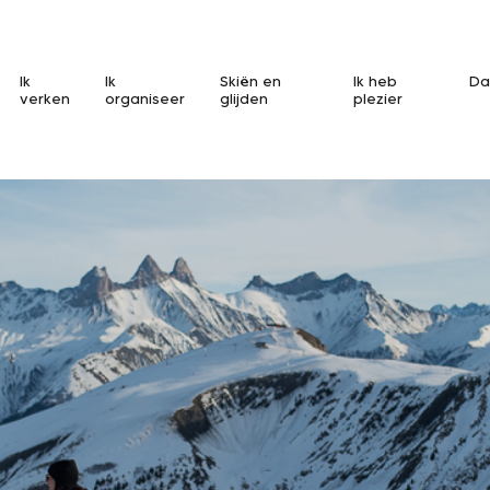
Ik
Ik
Skiën en
Ik heb
Da
verken
organiseer
glijden
plezier