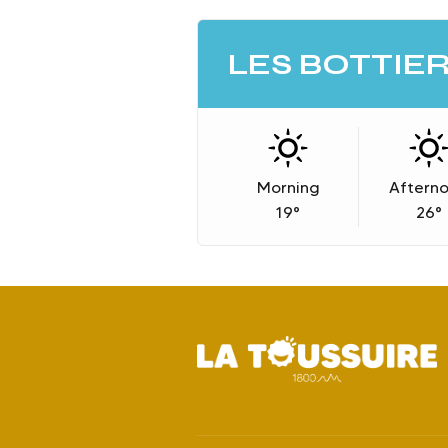
LES BOTTIE
Morning
Aftern
19
°
26
°