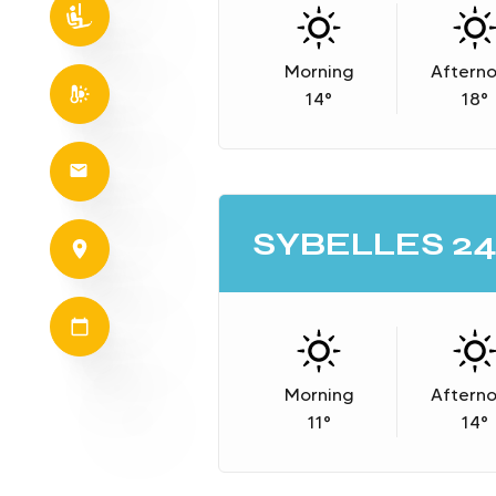
Morning
Aftern
14
°
18
°
SYBELLES 2
Morning
Aftern
11
°
14
°