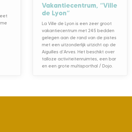
Vakantiecentrum, “Ville
de Lyon”
heet
arme
La Ville de Lyon is een zeer groot
vakantiecentrum met 245 bedden
gelegen aan de rand van de pistes
met een uitzonderlijk uitzicht op de
Aiguilles d’Arves. Het beschikt over
talloze activiteitenruimtes, een bar
en een grote multisporthal / Dojo.