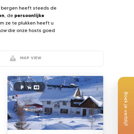
e bergen heeft steeds de
en
persoonlijke
, de
m ze te plukken heeft u
how
die onze hosts goed
MAP VIEW
Boek je verblijf