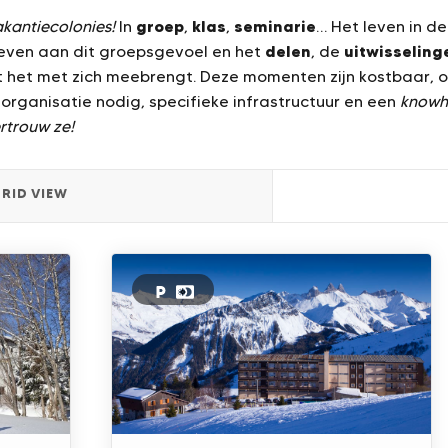
groep
klas
seminarie
kantiecolonies!
In
,
,
… Het leven in d
delen
uitwisseling
even aan dit groepsgevoel en het
, de
 het met zich meebrengt. Deze momenten zijn kostbaar, o
 organisatie nodig, specifieke infrastructuur en een
know
rtrouw ze!
RID VIEW