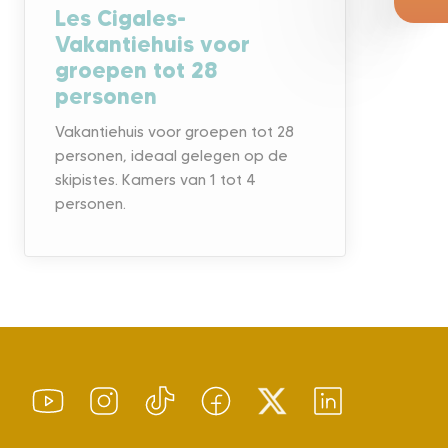
Les Cigales-
Vakantiehuis voor
groepen tot 28
personen
Vakantiehuis voor groepen tot 28
personen, ideaal gelegen op de
skipistes. Kamers van 1 tot 4
personen.