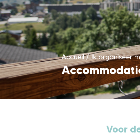
Accueil
/
Ik organiseer mi
Accommodatie
Voor de