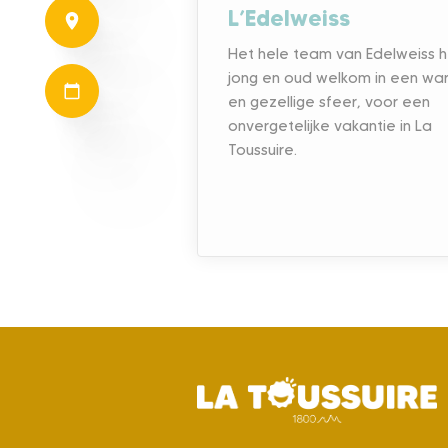
L’Edelweiss
Het hele team van Edelweiss 
jong en oud welkom in een w
en gezellige sfeer, voor een
onvergetelijke vakantie in La
Toussuire.