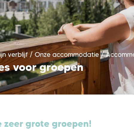
jn verblijf
/
Onze accommodatie
/
Accommo
s voor groepen
 zeer grote groepen!