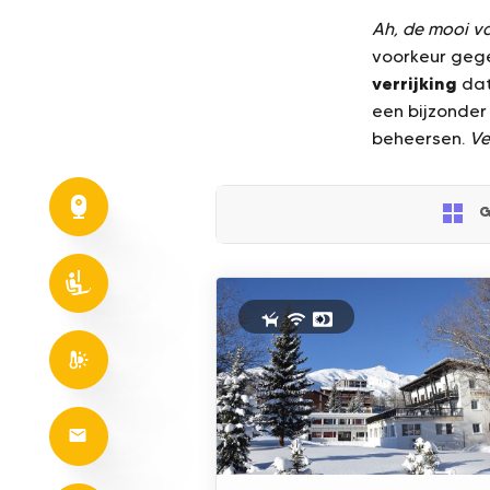
Ah, de mooi va
voorkeur geg
verrijking
dat
een bijzonder
beheersen.
Ve
G