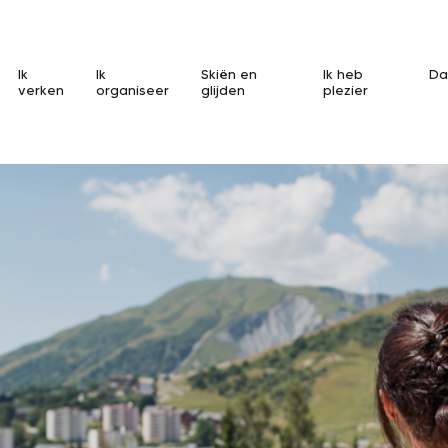
Ik
Ik
Skiën en
Ik heb
Da
verken
organiseer
glijden
plezier