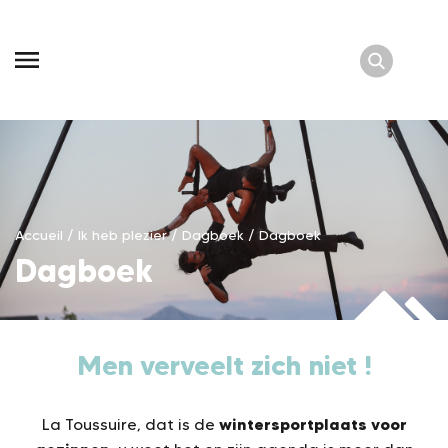
Skip
to
content
Accueil
/
Ik heb plezier
/
Dagboek
/
Dagboek
Dagboek
Men verveelt zich niet !
wintersportplaats voor
La Toussuire, dat is de