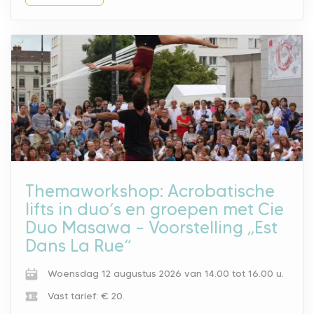
Themaworkshop: Acrobatische
lifts in duo’s en groepen met Cie
Duo Masawa – Voorstelling „Est
Dans La Rue“
Woensdag 12 augustus 2026 van 14.00 tot 16.00 u.
Vast tarief: € 20.