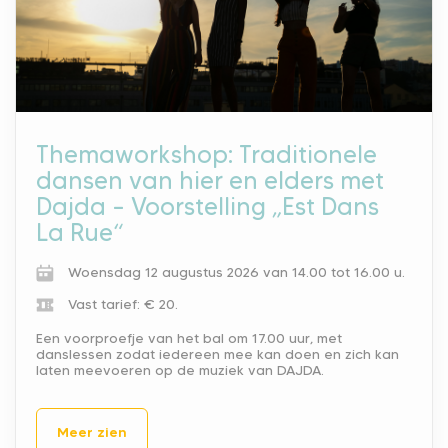
Themaworkshop: Traditionele
dansen van hier en elders met
Dajda – Voorstelling „Est Dans
La Rue“
Woensdag 12 augustus 2026 van 14.00 tot 16.00 u.
Vast tarief: € 20.
Een voorproefje van het bal om 17.00 uur, met
danslessen zodat iedereen mee kan doen en zich kan
laten meevoeren op de muziek van DAJDA.
Meer zien