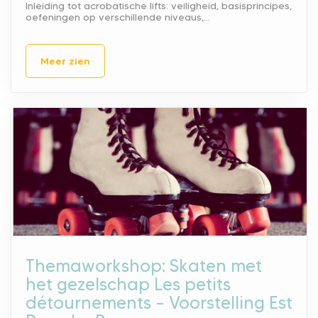
Inleiding tot acrobatische lifts: veiligheid, basisprincipes,
oefeningen op verschillende niveaus,…
Meer zien
Themaworkshop: Skaten met
het gezelschap Les petits
détournements – Voorstelling Est