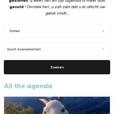
gezinnen
, u weet het en zijn agenda is meer dan
gevuld
! Ontdek het,
u zult zien dat u er allicht uw
geluk vindt…
Dates
Zoeken
All the agenda