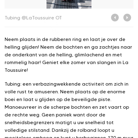
Tubing @LaToussuire
OT
T
Neem plaats in de rubberen ring en laat je over de
helling glijden! Neem de bochten en ga zachtjes naar
de onderkant van de helling, glimlachend en met
rommelig haar! Geniet elke zomer van slangen in La
Toussuire!
Tubing: een verbazingwekkende activiteit om zich in
volle rust te amuseren. Neem plaats op de enorme
boei en laat u glijden op de beveiligde piste.
Manoeuvreer in de scherpe bochten en zet vaart op
de rechte weg. Geen paniek want door de
snelheidsbegrenzers matigt u uw snelheid tot
volledige stilstand. Dankzij de rolband loopt u
moeiteloos omhoog en kunt u herbeginnen. 170 m puur