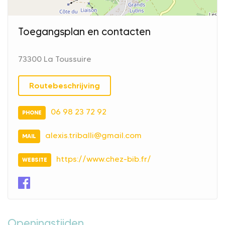
Toegangsplan en contacten
73300 La Toussuire
Routebeschrijving
06 98 23 72 92
PHONE
alexis.triballi@gmail.com
MAIL
https://www.chez-bib.fr/
WEBSITE
Openingstijden