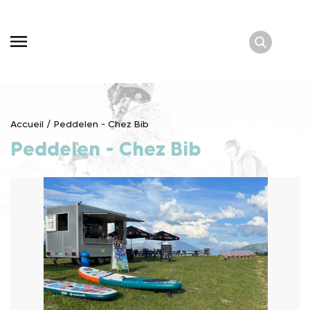
Skip
to
content
Accueil
/
Peddelen - Chez Bib
Peddelen - Chez Bib