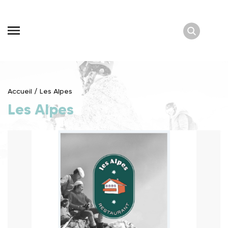
Skip
to
content
Accueil
/
Les Alpes
Les Alpes