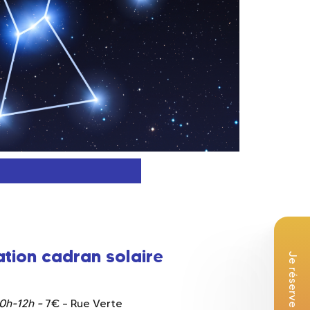
tion cadran solaire
10h-12h –
7€ – Rue Verte