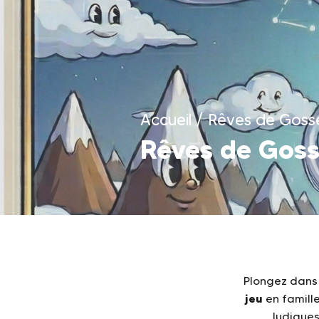
Accueil
/
Rêves de Goss
Rêves de Gos
Plongez dans
jeu
en famille
ludiques