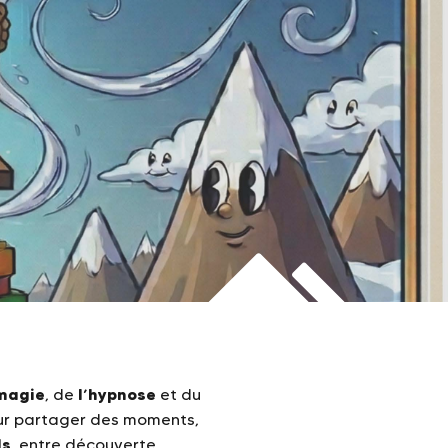
magie
l’hypnose
, de
et du
ur partager des moments,
ds
, entre découverte,