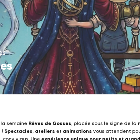
es
ses
Rêves de Gosses
 la semaine
, placée sous le signe de la
Spectacles
ateliers
animations
 !
,
et
vous attendent po
expérience unique pour petits et gran
, conviviaux. Une