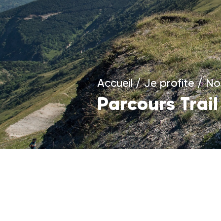
Accueil
/
Je profite
/
Nos
Parcours Trail