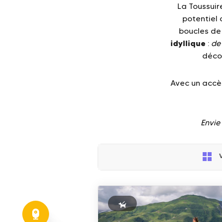
La Toussuir
potentiel 
boucles de
idyllique
:
de 
décor
Avec un accès
Envie