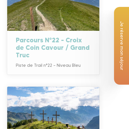
Je réserve mon séjour
Parcours N°22 – Croix
de Coin Cavour / Grand
Truc
Piste de Trail n°22 – Niveau Bleu