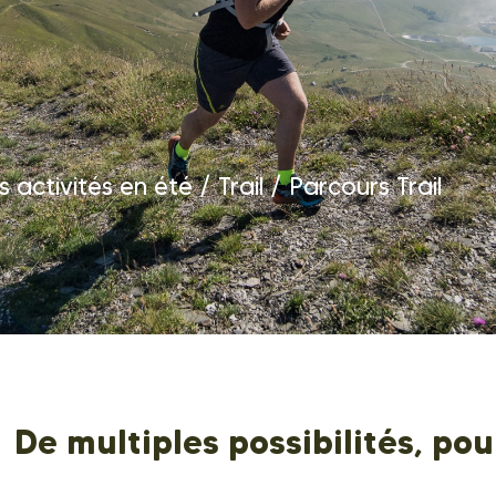
 activités en été
/
Trail
/
Parcours Trail
De multiples possibilités, pou