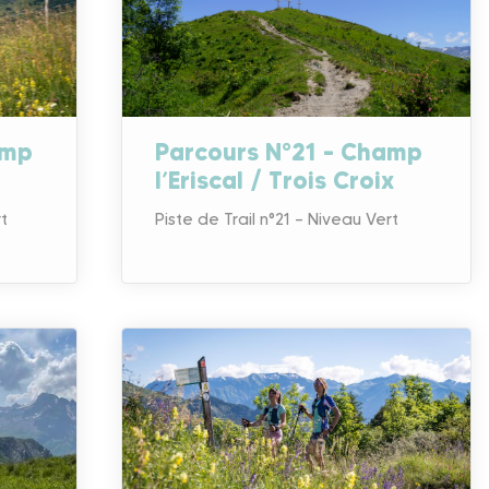
amp
Parcours N°21 – Champ
l’Eriscal / Trois Croix
rt
Piste de Trail n°21 – Niveau Vert