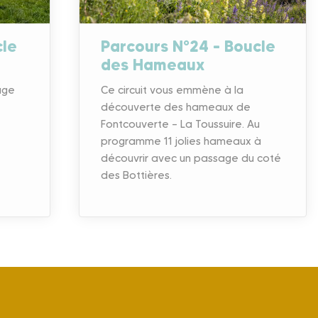
cle
Parcours N°24 – Boucle
des Hameaux
uge
Ce circuit vous emmène à la
découverte des hameaux de
Fontcouverte – La Toussuire. Au
programme 11 jolies hameaux à
découvrir avec un passage du coté
des Bottières.