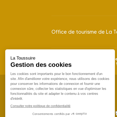
Office de tourisme de La T
La Toussuire
28 juin 
Saison Été 2026 : du
Gestion des cookies
Saison Hiver 2026/2027 : du
Les cookies sont importants pour le bon fonctionnement d'un
site. Afin d'améliorer votre expérience, nous utilisons des cookies
pour conserver les informations de connexion et fournir une
connexion sûre, collecter les statistiques en vue d'optimiser les
fonctionnalités du site et adapter le contenu à vos centres
d'intérêt.
Consulter notre politique de confidentialité
Consentements certifiés par