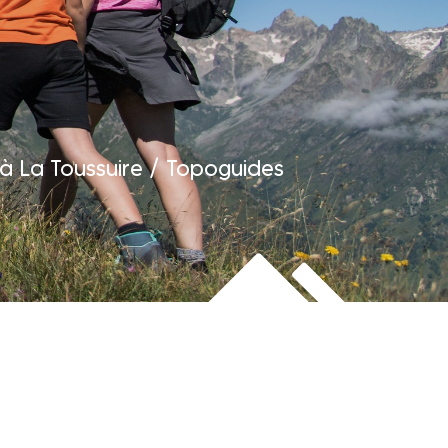
à La Toussuire
/
Topoguides