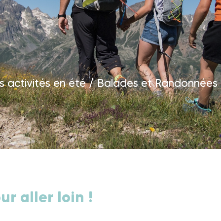
 activités en été
/
Balades et Randonnées 
r aller loin !