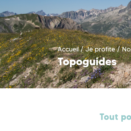
Accueil
/
Je profite
/
Nos
Topoguides
Tout pou