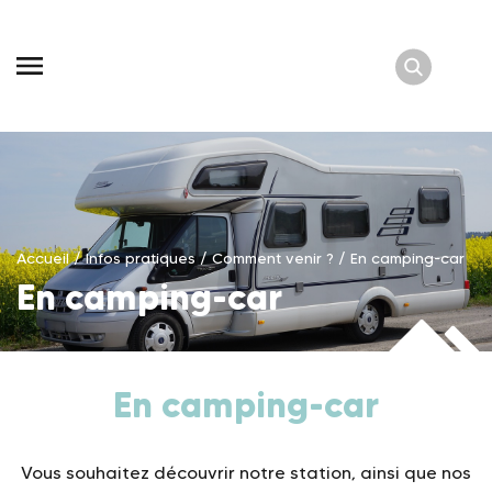
Skip
to
content
Accueil
/
Infos pratiques
/
Comment venir ?
/
En camping-car
En camping-car
En camping-car
Vous souhaitez découvrir notre station, ainsi que nos