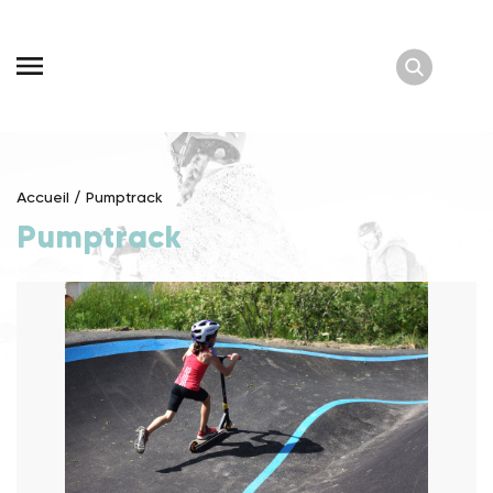
Skip
to
content
Accueil
/
Pumptrack
Pumptrack