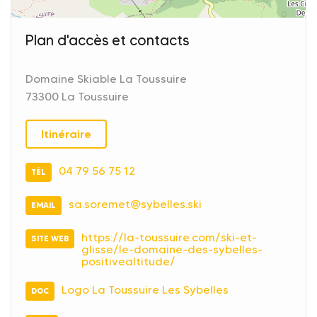
Plan d'accès et contacts
Domaine Skiable La Toussuire
73300 La Toussuire
Itinéraire
04 79 56 75 12
TÉL
sa.soremet@sybelles.ski
EMAIL
https://la-toussuire.com/ski-et-
SITE WEB
glisse/le-domaine-des-sybelles-
positivealtitude/
Logo La Toussuire Les Sybelles
DOC