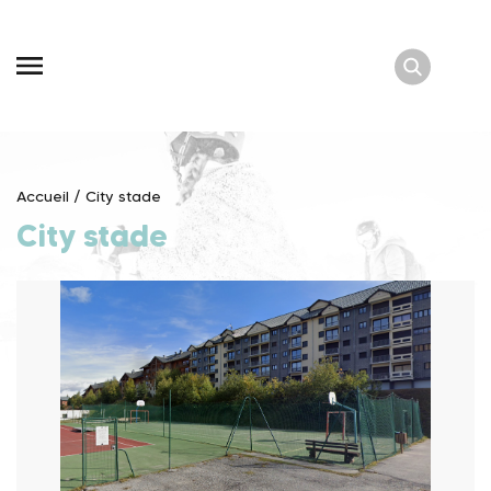
Skip
to
content
Accueil
/
City stade
City stade